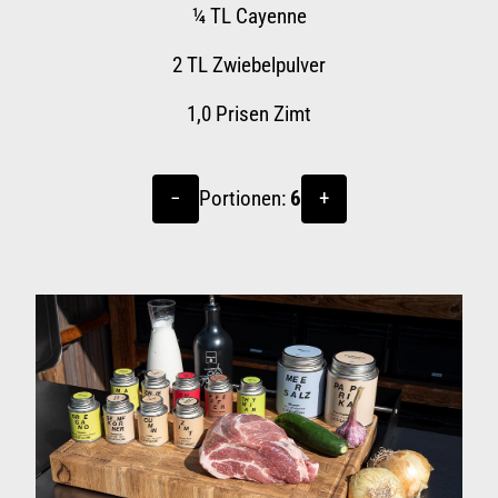
¼
TL Cayenne
2
TL Zwiebelpulver
1,0 Prisen
Zimt
−
Portionen:
6
+