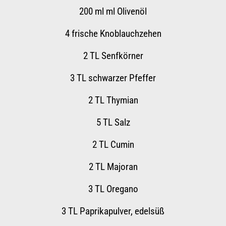
200 ml
ml Olivenöl
4
frische Knoblauchzehen
2
TL Senfkörner
3
TL schwarzer Pfeffer
2
TL Thymian
5
TL Salz
2
TL Cumin
2
TL Majoran
3
TL Oregano
3
TL Paprikapulver, edelsüß