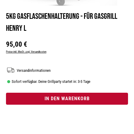
5kg Gasflaschenhalterung - für Gasgrill
Henry L
Regulärer Preis:
95,00 €
Preise inkl. MwSt. zzgl. Versandkosten
Versandinformationen
Sofort verfügbar. Deine Grillparty startet in: 3-5 Tage
IN DEN WARENKORB