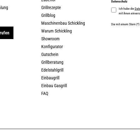
Datenschutz
hlung
Grillrezepte
Ich habe die
Dat
mit ihnen einver
Grillblog
Maschinenbau Schickling
Die mit einem Stern (*)
Warum Schickling
rufen
Showroom
Konfigurator
Gutschein
Grillberatung
Edelstahlgrill
Einbaugrill
Einbau Gasgrill
FAQ