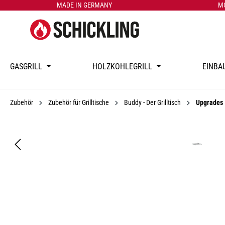
MADE IN GERMANY
M
GASGRILL
HOLZKOHLEGRILL
EINBA
Zubehör
Zubehör für Grilltische
Buddy - Der Grilltisch
Upgrades
Bildergalerie überspringen