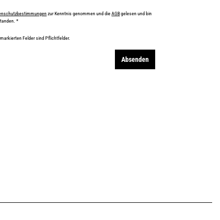
enschutzbestimmungen
zur Kenntnis genommen und die
AGB
gelesen und bin
standen.
*
 markierten Felder sind Pflichtfelder.
Absenden