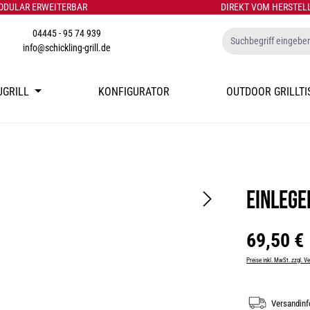
ODULAR ERWEITERBAR
DIREKT VOM HERSTEL
04445 - 95 74 939
info@schickling-grill.de
UGRILL
KONFIGURATOR
OUTDOOR GRILLTI
Einlege
Regulärer Preis:
69,50 €
Preise inkl. MwSt. zzgl. 
Versandin