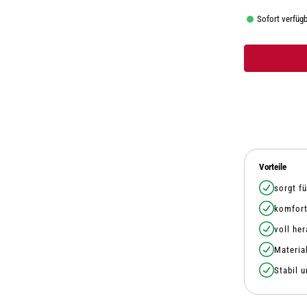
Sofort verfügba
Vorteile
sorgt f
komfort
voll he
Materia
Stabil u