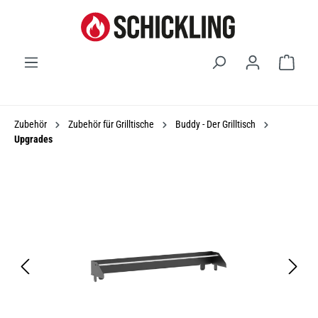
Waren
Zubehör
Zubehör für Grilltische
Buddy - Der Grilltisch
Upgrades
Bildergalerie überspringen