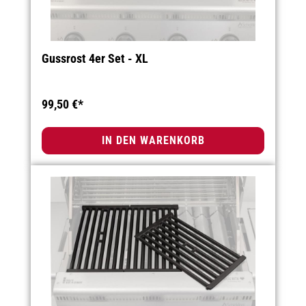
Gussrost 4er Set - XL
99,50 €*
IN DEN WARENKORB