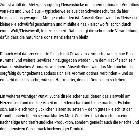
Zuerst wählt der Metzger sorgfältig Fleischstücke mit einem optimalen Verhältnis
von Fett und Eiweiß aus – typischerweise aus der Schweineschulter, da hier
beides in ausgewogener Menge vorhanden ist. Anschließend wird das Fleisch in
kleine Fleischwürfel geschnitten und mithilfe eines Fleischwolfs, sprich durch
einen Wolf/Fleischwolf, fein zerkleinert. Dabei sorgt die schonende Verarbeitung
dafür, dass die natürliche Konsistenz
erhalten bleibt
.
Danach wird das zerkleinerte Fleisch mit Gewürzen vermischt, wobei eine Prise
Kümmel und weitere Gewürze hinzugegeben werden, um dem Hackfleisch sein
charakteristisches Aroma zu verleihen. Abschließend wird das Mett nochmals
sorgfältig durchgeknetet, sodass sich alle Aromen optimal verbinden – und so
entsteht der klassische, würzige Hackepeter, den die Deutschen
so lieben
.
Ein weiterer wichtiger Punkt: Suche dir Fleischer aus, denen das Tierwohl am
Herzen liegt und die ihre Arbeit mit Leidenschaft und Liebe machen. Es lohnt
sich, auf Fleisch von glücklichen Tieren zu setzen – denn gutes Fleisch ist der
Grundbaustein für ein schmackhaftes Mett. So unterstützt du nicht nur eine
nachhaltige und tierfreundliche Produktion, sondern genießt auch die Frische und
den intensiven Geschmack
hochwertiger Produkte
.