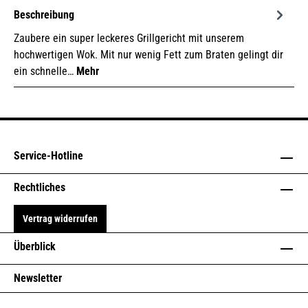
Beschreibung
Zaubere ein super leckeres Grillgericht mit unserem
hochwertigen Wok. Mit nur wenig Fett zum Braten gelingt dir
HITZEBESTÄNDIGE
19,50 €*
ein schnelle…
Mehr
GRILLHANDSCHUHE
Details
Service-Hotline
Rechtliches
Vertrag widerrufen
Überblick
UNIVERSAL WERKZEUG -
Newsletter
16,90 €*
ROSTHEBER,
FLASCHENÖFFNER UVM