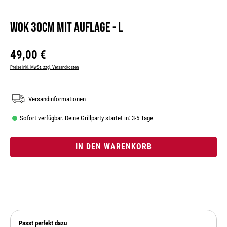
Wok 30cm mit Auflage - L
Regulärer Preis:
49,00 €
Preise inkl. MwSt. zzgl. Versandkosten
Versandinformationen
Sofort verfügbar. Deine Grillparty startet in: 3-5 Tage
IN DEN WARENKORB
Passt perfekt dazu