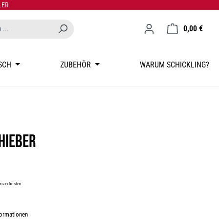
LER
0,00 €
Waren
SCH
ZUBEHÖR
WARUM SCHICKLING?
hieber
Versandkosten
formationen