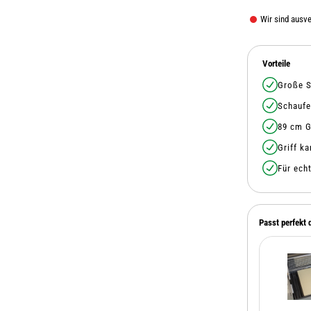
Wir sind ausv
Vorteile
Große S
Schaufe
89 cm G
Griff k
Für ech
Passt perfekt 