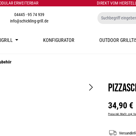
ODULAR ERWEITERBAR
DIREKT VOM HERSTEL
04445 - 95 74 939
info@schickling-grill.de
UGRILL
KONFIGURATOR
OUTDOOR GRILLTI
ubehör
Pizzasc
Regulärer Preis:
34,90 €
Preise inkl. MwSt. zzgl. 
Versandin