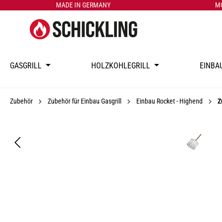
MADE IN GERMANY
M
GASGRILL
HOLZKOHLEGRILL
EINBA
Zubehör
Zubehör für Einbau Gasgrill
Einbau Rocket - Highend
Z
Bildergalerie überspringen