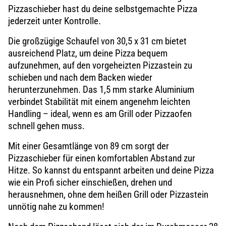
Pizzaschieber hast du deine selbstgemachte Pizza
Details
EDELSTAHL
jederzeit
unter Kontrolle
.
Die großzügige Schaufel von
30,5 x 31 cm
bietet
ausreichend Platz, um deine Pizza bequem
aufzunehmen, auf den vorgeheizten Pizzastein zu
HITZEBESTÄNDIGE
schieben und nach dem Backen wieder
19,50 €*
GRILLHANDSCHUHE
herunterzunehmen. Das
1,5 mm
starke Aluminium
Details
verbindet Stabilität mit einem angenehm leichten
Handling – ideal, wenn es am Grill oder Pizzaofen
schnell gehen muss
.
Mit einer Gesamtlänge von 89 cm sorgt der
Pizzaschieber für einen komfortablen Abstand zur
Hitze. So kannst du entspannt arbeiten und deine Pizza
wie ein Profi sicher einschießen, drehen und
herausnehmen, ohne dem heißen Grill oder Pizzastein
unnötig
nahe zu kommen
!