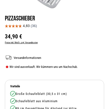
Pizzaschieber
Regulärer Preis:
34,90 €
Preise inkl. MwSt. zzgl. Versandkosten
Versandinformationen
Wir sind ausverkauft. Wir kümmern uns um Nachschub.
Vorteile
Große Schaufelblatt (30,5 x 31 cm)
Schaufelblatt aus Aluminium
89 cm Gesamtlänge für Abstand zur Hitze