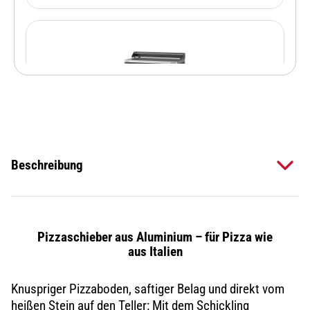
Beschreibung
GRILLTISCH - PIZZA
1.265,00 €*
BUDDY
Pizzaschieber aus Aluminium – für Pizza wie
aus Italien
Knuspriger Pizzaboden, saftiger Belag und direkt vom
GRILLBÜRSTE MIT
16,50 €*
heißen Stein auf den Teller: Mit dem Schickling
BORSTEN AUS